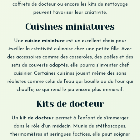
coffrets de docteur ou encore les kits de nettoyage
peuvent favoriser leur créativité.
Cuisines miniatures
Une
cuisine miniature
est un excellent choix pour
éveiller la créativité culinaire chez une petite fille. Avec
des accessoires comme des casseroles, des poêles et des
sets de couverts adaptés, elle pourra s’inventer chef
cuisinier. Certaines cuisines jouent même des sons
réalistes comme celui de l’eau qui bouille ou du four qui
chauffe, ce qui rend le jeu encore plus immersif.
Kits de docteur
Un
kit de docteur
permet à l’enfant de s’immerger
dans le rôle d’un médecin. Munie de stéthoscopes,
thermomètres et seringues factices, elle peut soigner