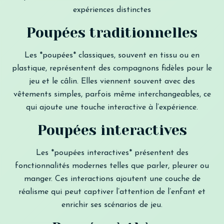
expériences distinctes
Poupées traditionnelles
Les *poupées* classiques, souvent en tissu ou en
plastique, représentent des compagnons fidèles pour le
jeu et le câlin. Elles viennent souvent avec des
vêtements simples, parfois même interchangeables, ce
qui ajoute une touche interactive à l’expérience.
Poupées interactives
Les *poupées interactives* présentent des
fonctionnalités modernes telles que parler, pleurer ou
manger. Ces interactions ajoutent une couche de
réalisme qui peut captiver l’attention de l’enfant et
enrichir ses scénarios de jeu.