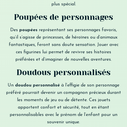
plus spécial.
Poupées de personnages
Des
poupées
représentant ses personnages favoris,
qu’il s’agisse de princesses, de héroïnes ou d’animaux
fantastiques, feront sans doute sensation. Jouer avec
ces figurines lui permet de revivre ses histoires
préférées et d’imaginer de nouvelles aventures.
Doudous personnalisés
Un
doudou personnalisé
à l’effigie de son personnage
préféré pourrait devenir un compagnon précieux durant
les moments de jeu ou de détente. Ces jouets
apportent confort et sécurité, tout en étant
personnalisables avec le prénom de l’enfant pour un
souvenir unique.