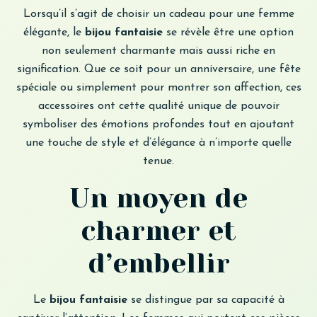
Lorsqu’il s’agit de choisir un cadeau pour une femme
élégante, le
bijou fantaisie
se révèle être une option
non seulement charmante mais aussi riche en
signification. Que ce soit pour un anniversaire, une fête
spéciale ou simplement pour montrer son affection, ces
accessoires ont cette qualité unique de pouvoir
symboliser des émotions profondes tout en ajoutant
une touche de style et d’élégance à n’importe quelle
tenue.
Un moyen de
charmer et
d’embellir
Le
bijou fantaisie
se distingue par sa capacité à