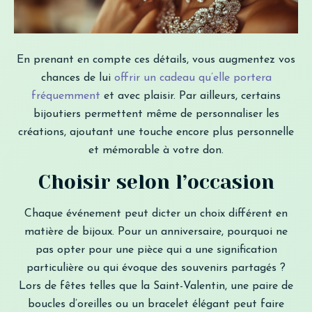
En prenant en compte ces détails, vous augmentez vos
chances de lui
offrir un cadeau qu’elle portera
fréquemment
et avec plaisir. Par ailleurs, certains
bijoutiers permettent même de personnaliser les
créations, ajoutant une touche encore plus personnelle
et mémorable à votre don.
Choisir selon l’occasion
Chaque événement peut dicter un choix différent en
matière de bijoux. Pour un anniversaire, pourquoi ne
pas opter pour une pièce qui a une signification
particulière ou qui évoque des souvenirs partagés ?
Lors de fêtes telles que la Saint-Valentin, une paire de
boucles d’oreilles ou un bracelet élégant peut faire