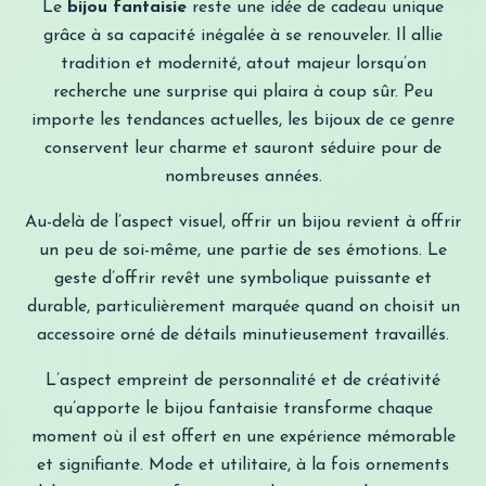
Le
bijou fantaisie
reste une idée de cadeau unique
grâce à sa capacité inégalée à se renouveler. Il allie
tradition et modernité, atout majeur lorsqu’on
recherche une surprise qui plaira à coup sûr. Peu
importe les tendances actuelles, les bijoux de ce genre
conservent leur charme et sauront séduire pour de
nombreuses années.
Au-delà de l’aspect visuel, offrir un bijou revient à offrir
un peu de soi-même, une partie de ses émotions. Le
geste d’offrir revêt une symbolique puissante et
durable, particulièrement marquée quand on choisit un
accessoire orné de détails minutieusement travaillés.
L’aspect empreint de personnalité et de créativité
qu’apporte le bijou fantaisie transforme chaque
moment où il est offert en une expérience mémorable
et signifiante. Mode et utilitaire, à la fois ornements