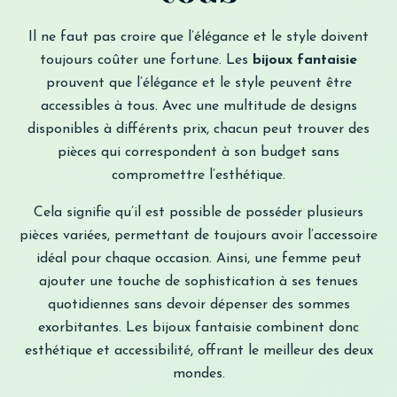
Il ne faut pas croire que l’élégance et le style doivent
toujours coûter une fortune. Les
bijoux fantaisie
prouvent que l’élégance et le style peuvent être
accessibles à tous. Avec une multitude de designs
disponibles à différents prix, chacun peut trouver des
pièces qui correspondent à son budget sans
compromettre l’esthétique.
Cela signifie qu’il est possible de posséder plusieurs
pièces variées, permettant de toujours avoir l’accessoire
idéal pour chaque occasion. Ainsi, une femme peut
ajouter une touche de sophistication à ses tenues
quotidiennes sans devoir dépenser des sommes
exorbitantes. Les bijoux fantaisie combinent donc
esthétique et accessibilité, offrant le meilleur des deux
mondes.