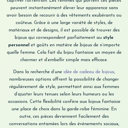
captiver l’attention. Les femmes qui portent ces pièces
peuvent instantanément élever leur apparence sans
avoir besoin de recourir à des vêtements exubérants ou
coûteux. Grâce à une large variété de styles, de
matériaux et de designs, il est possible de trouver des
bijoux qui correspondent parfaitement au
style
personnel
et goûts en matière de bijoux de n’importe
quelle femme. Cela fait du bijou fantaisie un moyen de
charmer et d’embellir simple mais efficace.
Dans la recherche d’une
idée de cadeau de bijoux
,
nombreuses options offrent la possibilité de changer
régulièrement de style, permettant ainsi aux femmes
d’ajuster leurs tenues selon leurs humeurs ou les
occasions. Cette flexibilité confère aux bijoux fantaisie
une place de choix dans la garde-robe féminine. En
outre, ces pièces deviennent facilement des
conversations entamées lors des événements sociaux,